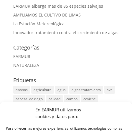
EARMUR alberga más de 85 especies salvajes
AMPLIAMOS EL CULTIVO DE LIMAS
La Estación Metereológica
Innovador tratamiento contra el crecimiento de algas
Categorías
EARMUR
NATURALEZA
Etiquetas
abonos
agricultura
agua
algas tratamiento
ave
cabezal de riego
calidad
campo
ceviche
chotacabras
Chotacabras cuelirojo
citricos
cultivo
En EARMUR utilizamos
cookies y datos para:
cultivos
desaladora
earmur
ecologistas
el aguilucho
embalses
especies migratorias
Finca
Para ofrecer las mejores experiencias, utilizamos tecnologías como las