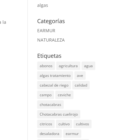
algas
Categorías
a la
EARMUR
NATURALEZA
Etiquetas
abonos
agricultura
agua
algas tratamiento
ave
cabezal de riego
calidad
campo
ceviche
chotacabras
Chotacabras cuelirojo
citricos
cultivo
cultivos
desaladora
earmur