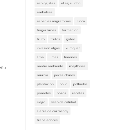
ecologistas
el aguilucho
embalses
especies migratorias
Finca
finger limes
formacion
fruto
frutos
goteo
invasion algas
kumquat
lima
limas
limones
medio ambiente
mejillones
ueño
murcia
peces chinos
plantacion
pollo
polluelos
pomelos
pozos
recetas
riego
sello de calidad
sierra de carrascoy
trabajadores